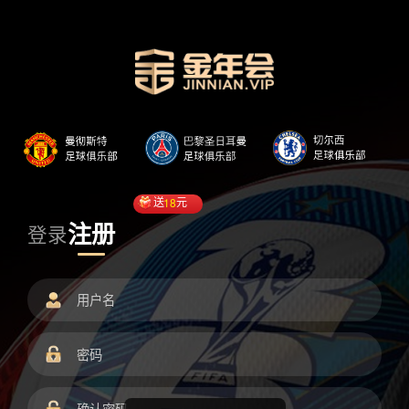
送
18
元
注册
登录