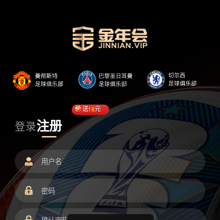
送
18
元
注册
登录