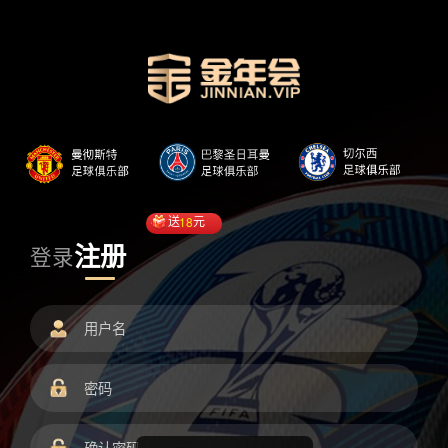
送
18
元
注册
登录