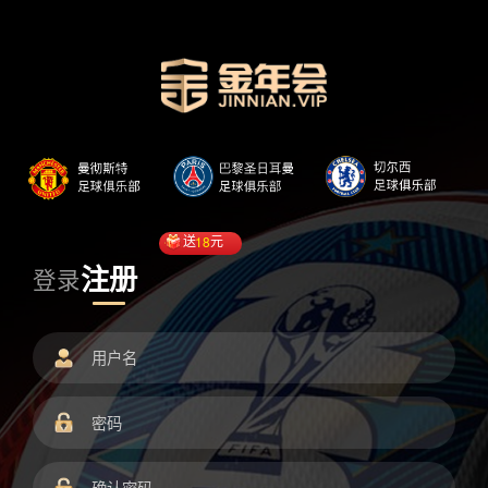
送
18
元
注册
登录